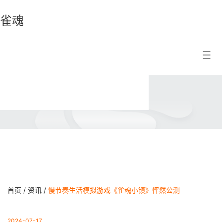
雀魂
雀
搜索结果
魂
首页 /
资讯 /
慢节奏生活模拟游戏《雀魂小镇》怦然公测
2024-07-17