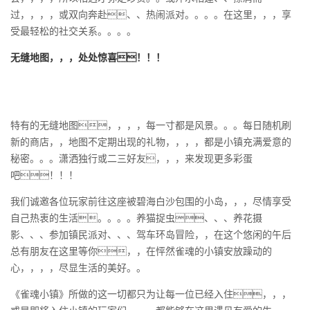
过，，，，或双向奔赴、、热闹派对。。。。在这里，，，享
受最轻松的社交关系。。。。
无缝地图，，，处处惊喜！！！
特有的无缝地图，，，，每一寸都是风景。。。每日随机刷
新的商店，，地图不定期出现的礼物，，，，都是小镇充满爱意的
秘密。。。潇洒独⾏或⼆三好友，，，来发现更多彩蛋
吧！！！
我们诚邀各位玩家前往这座被碧海白沙包围的小岛，，，尽情享受
自己热衷的生活。。。。养猫捉虫、、、养花摄
影、、、参加镇民派对、、、驾车环岛冒险，，在这个悠闲的午后
总有朋友在这里等你，，在怦然雀魂的小镇安放躁动的
心，，，，尽显生活的美好。。
《雀魂小镇》所做的这一切都只为让每一位已经入住，，，