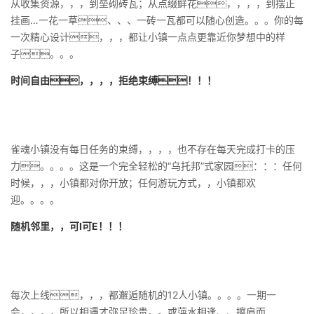
从收集资源，，，到垒砌砖瓦；从点缀鲜花，，，，到摆正
挂画…一花一草、、、一砖一瓦都可以随心创造。。。你的每
一次精心设计，，，都让小镇一点点更靠近你梦想中的样
子。。。
时间自由，，，，拒绝束缚！！！
雀魂小镇没有每日任务的束缚，，，，也不存在每天完成打卡的压
力。。。。这是一个完全轻松的“乌托邦”式家园：：：任何
时候，，，小镇都对你开放；任何游玩方式，，小镇都欢
迎。。。。
随机邻里，，可I可E！！！
每次上线，，，都邂逅随机的12人小镇。。。。一期一
会，，，，所以相遇才弥足珍贵。。或萍水相逢、、擦肩而