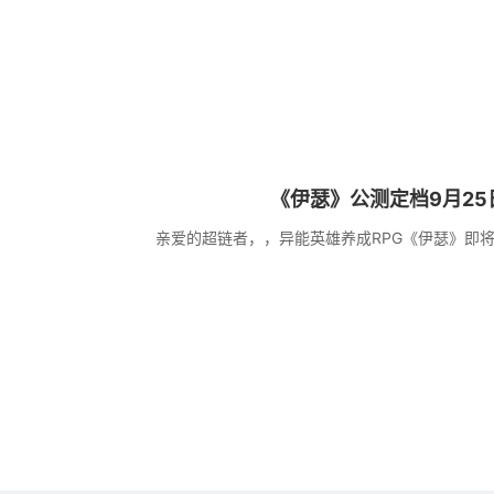
《伊瑟》公测定档9月25
亲爱的超链者，，异能英雄养成RPG《伊瑟》即将于