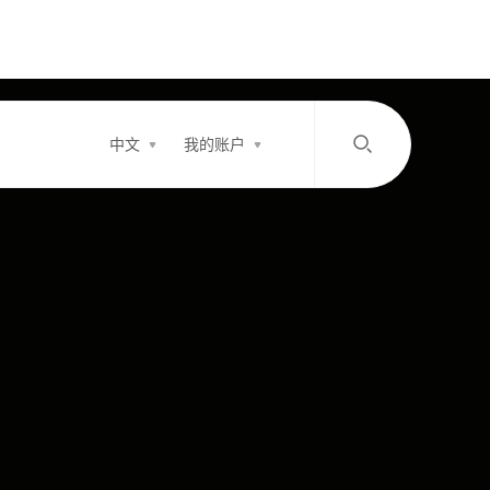
中文
我的账户
/
中文
EN
登录
充值
客服