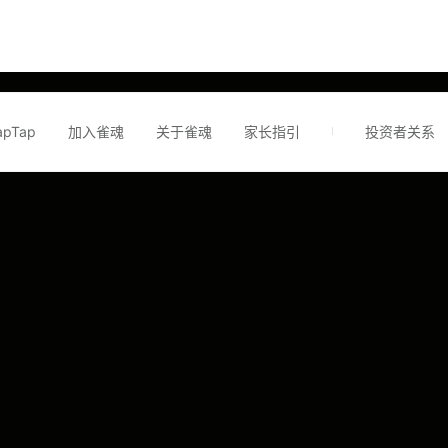
apTap
加入雀魂
关于雀魂
家长指引
投资者关系