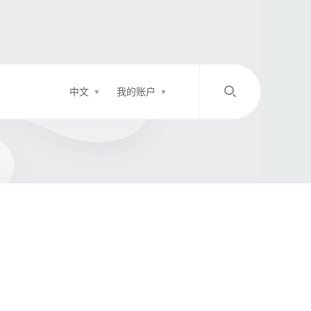
中文
我的账户
/
中文
EN
登录
充值
客服