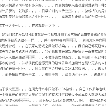
不是只想说公司环境有多么好。。。。而更想表明来雀魂后感受到的一种
对外招骋的一张海报，，，，日常培训的宣传，，，，游戏相关的周
满着对美好事物的追求之中，，，，充满着对正确事情的坚持
常工作之中，，，，在游戏设计之中。。
，是我们的老板DASH本身就是一位具有理想主义气质的高审美要求的资
与国内的传统渠道很不一样，，，并不是KPI导向，，利润流水导向
发现好游戏，，，在玩家与游戏之间做好桥梁。。。。我们自己都玩游戏
分每天都会玩各式各样的游戏，，我们也知道玩游戏的玩家是一群非常聪明
，不利用人性来赚钱，，，不做传奇类的游戏，，因为我们不玩这种
喜欢的游戏，，并相信我们能感受到的游戏乐趣善加设计也能让更多的人
游戏的玩家，，，所以我们不会只通过冷冰冰的数据，，，，做大量的
，而是把版本拿在手里，，，聊聊手感，，谈谈GamePlay，，说说对
。
贴子很火，，，在问为什么中国做不出3A游戏。。自己工作多年也
一个很重要的原因是大量的页游手游有各种可以通过小成本投入就能大成
多3A游戏多。。。那有多少公司还会愿意ALL IN，，做3A级
是从页游起步，，，也经历了这样一个时代。。。但公司慢慢发现这样是