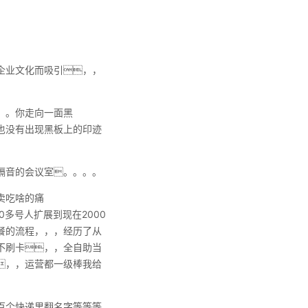
业文化而吸引，，
。。你走向一面黑
也没有出现黑板上的印迹
音的会议室。。。。
卖吃啥的痛
多号人扩展到现在2000
餐的流程，，，经历了从
不刷卡，，全自助当
，，运营都一级棒我给
百个快递里翻名字等等等