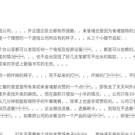
戏公司，，，，外企国企民企都有所接触，，来雀魂也是因为雀魂独特的企
是一个理想的一个游戏公司所应有的样子，，，从三个小细节说起：：
个办公室都可以发现任何一个电视及投屏设备，，，都是可以信赖的
笔的情况，，，也不会出现找了好几支笔都写不出水的尴尬，，，，
在原来的字迹上勉强书写的无奈。。。。
到一把坏掉的椅子，，，，亮不起来的灯，，，坏掉的门，，不隔
三餐的食堂是所有来初来雀魂都点赞的一个点。。即免去了天天叫外
拿外卖找外卖的麻烦。。而在面积只增加一小半的情况，，，公司只有300
队几分钟就能取得热乎的午餐晚餐，，效率上也是非常赞叹的。。公司订
网页选餐，，，，企业微信选餐，，选餐刷卡，，，到现在不选餐
。。。如果把公司的点餐当作一个产品的话，，，，研发
，，，打车不需要每个月贴发票填单子，，拿快递不用在前台上