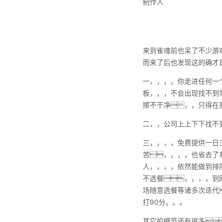
制作人
来到雀魂前也呆了不少游
而来了后也发现这的确才
一，，，，你走进任何一
板，，，不会出现找不到
擦不干净，，只得
二，，公司上上下下找不
三，，，，免费提供一日
苦，，，，也省去了
人，，，，依然能做到排
不选餐，，，，到
场随意选餐等诸多次迭代
打90分。。。
其它的细节还有很多