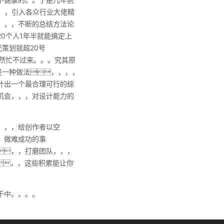
，，，引入各众行业大佬精
，，，不断的总结方法论
0个人1年半就能搞定上
策划就超20号
然忙不过来。。。究其原
是一种做法，，，，
计出一个最合理可行的综
机会，，，对设计能力的
，，，给创作者以空
。做难成功的事
，，打磨团队，，，
，，这些积累能让你
于中。。。。