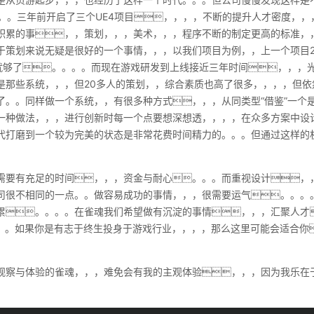
一块。。三年前开启了三个UE4项目，，，，不断的提升人才密度，
积累的事，，策划，，，美术，，，程序不断的制定更高的标准，
于策划来说无疑是很好的一个事情，，，以我们项目为例，，上一个项目2
人就够了。。。。而现在游戏研发到上线接近三年时间，，，光
是那些系统，，，但20多人的策划，，综合素质也高了很多，，，，但依
了。。同样做一个系统，，有很多种方式，，，从同类型“借鉴”一个
一种做法，，，进行创新时每一个点要想深想透，，，，在众多方案中设
迭代打磨到一个较为完美的状态是非常花费时间精力的。。。但通过这样的
需要有充足的时间，，，资金与耐心。。。而重视设计，
司很不相同的一点。。做容易成功的事情，，，很需要运气。。。
累。。。。在雀魂我们希望做有沉淀的事情，，，汇聚人才
IP。。如果你是有志于终生投身于游戏行业，，，，那么这里可能会适合你
。
观察与体验的雀魂，，，难免会有我的主观体验，，，因为我乐在