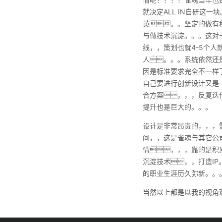
就决定ALL IN自研这
英。。坚定的做有
与做技术沉淀。。。这对
线，，策划也就4-5个
人。。。系统依然还
因是标准要求完全不一样
自己要进行创新设计又是
合方案，，，反复
提升也是巨大的。。。
设计是非常昂贵的，，，
间，，这是雀魂与其它公
情，，，靠的是积
沉淀技术，，打造
的职业生涯历久弥新。。
当然以上都是以我的视角