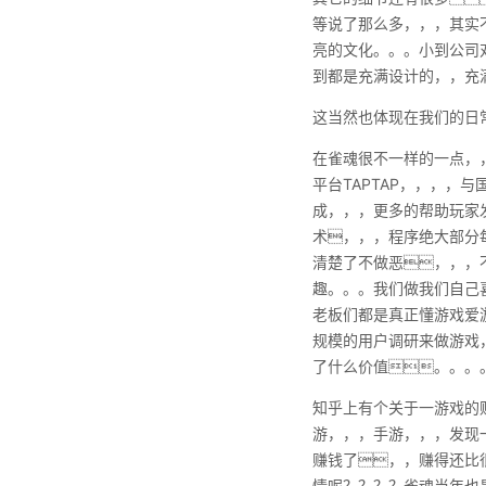
等说了那么多，，，其实
亮的文化。。。小到公司
到都是充满设计的，，充
这当然也体现在我们的日
在雀魂很不一样的一点，
平台TAPTAP，，，，
成，，，更多的帮助玩家
术，，，程序绝大部
清楚了不做恶，，
趣。。。我们做我们自己
老板们都是真正懂游戏爱
规模的用户调研来做游戏，
了什么价值。。。
知乎上有个关于一游戏的
游，，，手游，，，发现
赚钱了，，赚得还比很
情呢？？？？雀魂当年也