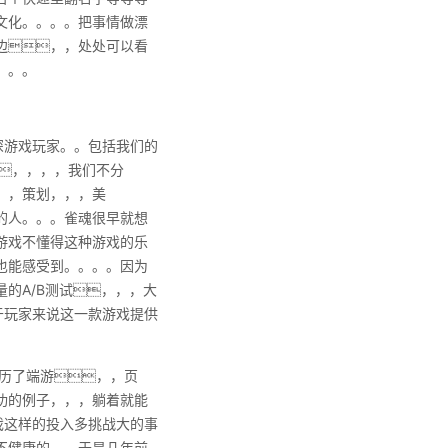
文化。。。。把事情做漂
边，，处处可以看
。。。
深游戏玩家。。包括我们的
，，，，我们不分
，，策划，，，美
的人。。。雀魂很早就想
游戏不懂得这种游戏的乐
也能感受到。。。。因为
A/B测试，，，大
于玩家来说这一款游戏提供
经历了端游，，页
功的例子，，，躺着就能
游戏这样的投入多挑战大的事
不健康的。。于是几年前